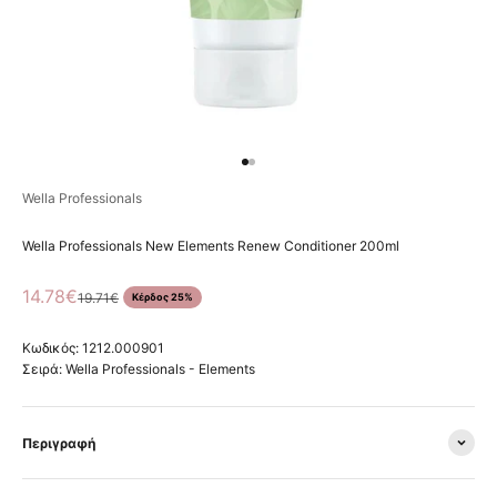
Μεταβείτε στο στοιχείο 1
Μεταβείτε στο στοιχείο 2
Wella Professionals
Wella Professionals New Elements Renew Conditioner 200ml
Τιμή πώλησης
14.78€
Κανονική τιμή
19.71€
Κέρδος 25%
Κωδικός: 1212.000901
Σειρά:
Wella Professionals - Elements
Περιγραφή