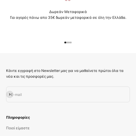
Δωρεάν Μεταφορικά
Για αγορές πάνω απο 35€ δωρεάν μεταφορικά σε όλη την Ελλάδα.
Μεταβείτε στο στοιχείο 1
Μεταβείτε στο στοιχείο 2
Μεταβείτε στο στοιχείο 3
Μεταβείτε στο στοιχείο 4
Κάντε εγγραφή στο Newsletter μας για να μαθαίνετε πρώτοι όλα τα
νέα και τις προσφορές μας.
Εγγραφή
E-mail
Πληροφορίες
Ποιοί είμαστε