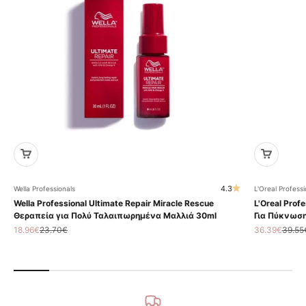
4.3
Wella Professionals
L'Oreal Professi
Wella Professional Ultimate Repair Miracle Rescue
L'Oreal Profe
Θεραπεία για Πολύ Ταλαιπωρημένα Μαλλιά 30ml
Για Πύκνωση
Τιμή πώλησης
Κανονική τιμή
Τιμή πώληση
Κανον
18.96€
23.70€
36.39€
39.55