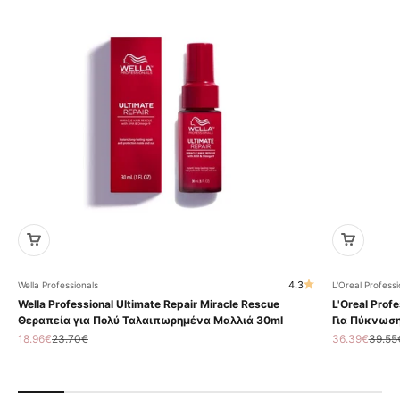
4.3
Wella Professionals
L'Oreal Professi
Wella Professional Ultimate Repair Miracle Rescue
L'Oreal Profe
Θεραπεία για Πολύ Ταλαιπωρημένα Μαλλιά 30ml
Για Πύκνωση
Τιμή πώλησης
Κανονική τιμή
Τιμή πώληση
Κανον
18.96€
23.70€
36.39€
39.55