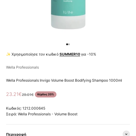
Μεταβείτε στο στοιχείο 1
Μεταβείτε στο στοιχείο 2
✨ Χρησιμοποίησε τον κωδικό
SUMMER10
για -10%
Wella Professionals
Wella Professionals Invigo Volume Boost Bodifying Shampoo 1000ml
Τιμή πώλησης
23.21€
Κανονική τιμή
29.01€
Κέρδος 20%
Κωδικός: 1212.000645
Σειρά:
Wella Professionals - Volume Boost
Περιγραφή