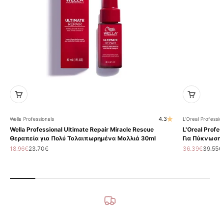
4.3
Wella Professionals
L'Oreal Professi
Wella Professional Ultimate Repair Miracle Rescue
L'Oreal Profe
Θεραπεία για Πολύ Ταλαιπωρημένα Μαλλιά 30ml
Για Πύκνωση
Τιμή πώλησης
Κανονική τιμή
Τιμή πώληση
Κανον
18.96€
23.70€
36.39€
39.55