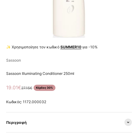
✨ Χρησιμοποίησε τον κωδικό
SUMMER10
για -10%
Sassoon
Sassoon Illuminating Conditioner 250ml
Τιμή πώλησης
19.01€
Κανονική τιμή
27.15€
Κέρδος 30%
Κωδικός: 1172.000032
Περιγραφή