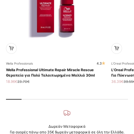
4.3
Wella Professionals
L'Oreal Professi
Wella Professional Ultimate Repair Miracle Rescue
L'Oreal Profe
Θεραπεία για Πολύ Ταλαιπωρημένα Μαλλιά 30ml
Για Πύκνωση
Τιμή πώλησης
Κανονική τιμή
Τιμή πώληση
Κανον
18.96€
23.70€
36.39€
39.55
Δωρεάν Μεταφορικά
Για αγορές πάνω απο 35€ δωρεάν μεταφορικά σε όλη την Ελλάδα.