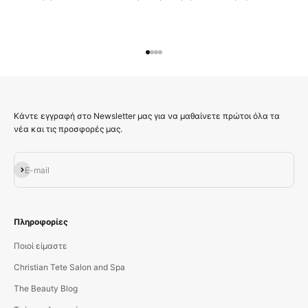
Μεταβείτε στο στοιχείο 1
Μεταβείτε στο στοιχείο 2
Μεταβείτε στο στοιχείο 3
Μεταβείτε στο στοιχείο 4
Κάντε εγγραφή στο Newsletter μας για να μαθαίνετε πρώτοι όλα τα
νέα και τις προσφορές μας.
Εγγραφή
E-mail
Πληροφορίες
Ποιοί είμαστε
Christian Tete Salon and Spa
The Beauty Blog