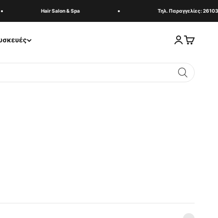
Hair Salon & Spa
Τηλ. Παραγγελίες: 261033
Σύνδεση
Καλάθι
υσκευές