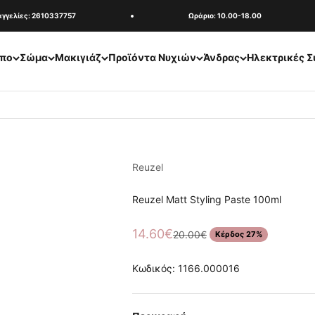
ελίες: 2610337757
Ωράριο: 10.00-18.00
πο
Σώμα
Μακιγιάζ
Προϊόντα Νυχιών
Άνδρας
Ηλεκτρικές Σ
Reuzel
Reuzel Matt Styling Paste 100ml
Τιμή πώλησης
14.60€
Κανονική τιμή
20.00€
Κέρδος 27%
Κωδικός: 1166.000016