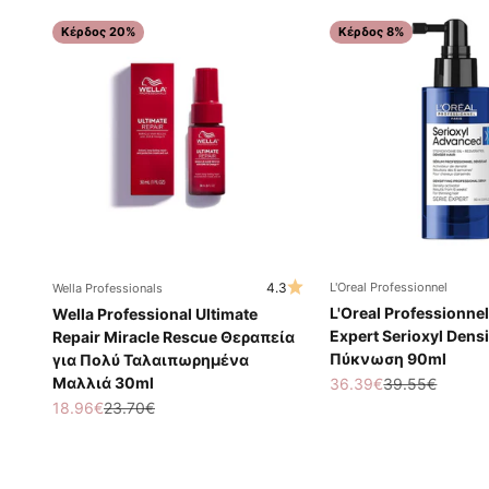
Κέρδος 20%
Κέρδος 8%
4.3
L'Oreal Professionnel
Wella Professionals
L'Oreal Professionnel
Wella Professional Ultimate
Expert Serioxyl Densi
Repair Miracle Rescue Θεραπεία
Πύκνωση 90ml
για Πολύ Ταλαιπωρημένα
Μαλλιά 30ml
Τιμή πώλησης
Κανονική τιμή
36.39€
39.55€
Τιμή πώλησης
Κανονική τιμή
18.96€
23.70€