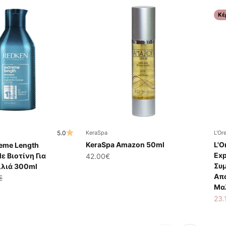
Κέ
5.0
KeraSpa
L'Or
KeraSpa Amazon 50ml
L'O
reme Length
Exp
 Βιοτίνη Για
Τιμή πώλησης
42.00€
Συ
λιά 300ml
Απ
ης
ική τιμή
€
Μα
Τιμ
23.