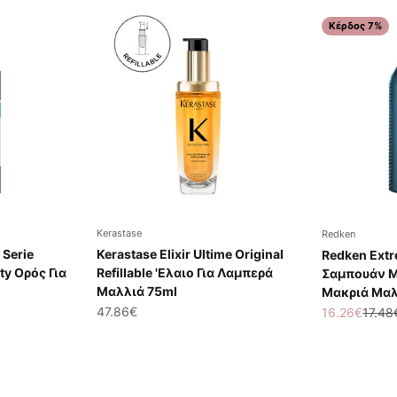
Κέρδος 7%
Kerastase
Redken
 Serie
Kerastase Elixir Ultime Original
Redken Ext
ty Ορός Για
Refillable 'Ελαιο Για Λαμπερά
Σαμπουάν Με
Μαλλιά 75ml
Μακριά Μαλ
Τιμή πώλησης
47.86€
Τιμή πώλησ
Κανον
16.26€
17.48