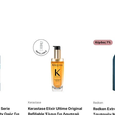
Κέρδος 7%
Kerastase
Redken
 Serie
Kerastase Elixir Ultime Original
Redken Ext
ty Ορός Για
Refillable 'Ελαιο Για Λαμπερά
Σαμπουάν Με