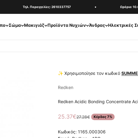
Τηλ. Παραγγελίες: 2610337757
Ωράριο: 10.00
πο
Σώμα
Μακιγιάζ
Προϊόντα Νυχιών
Άνδρας
Ηλεκτρικές Σ
✨ Χρησιμοποίησε τον κωδικό
SUMME
Redken
Redken Acidic Bonding Concentrate Ac
Τιμή πώλησης
25.37€
Κανονική τιμή
27.28€
Κέρδος 7%
Κωδικός: 1165.000306