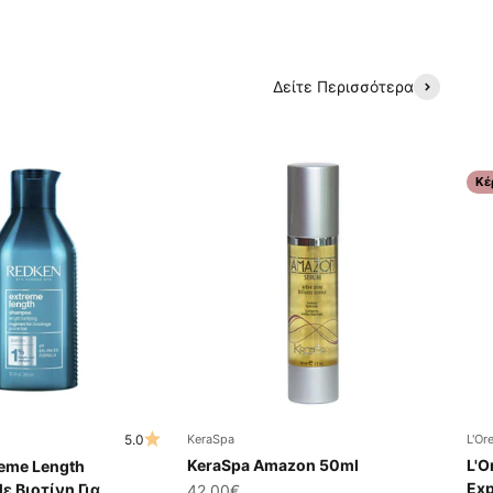
Δείτε Περισσότερα
Κέ
5.0
KeraSpa
L'Or
KeraSpa Amazon 50ml
L'O
reme Length
Exp
 Βιοτίνη Για
Τιμή πώλησης
42.00€