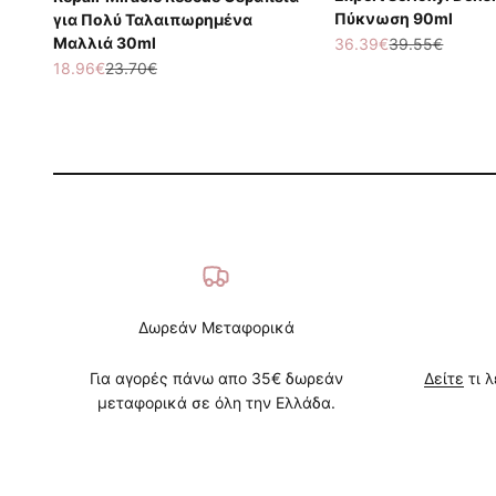
Πύκνωση 90ml
για Πολύ Ταλαιπωρημένα
Μαλλιά 30ml
Τιμή πώλησης
Κανονική τιμή
36.39€
39.55€
Τιμή πώλησης
Κανονική τιμή
18.96€
23.70€
Δωρεάν Μεταφορικά
Για αγορές πάνω απο 35€ δωρεάν
Δείτε
τι λ
μεταφορικά σε όλη την Ελλάδα.