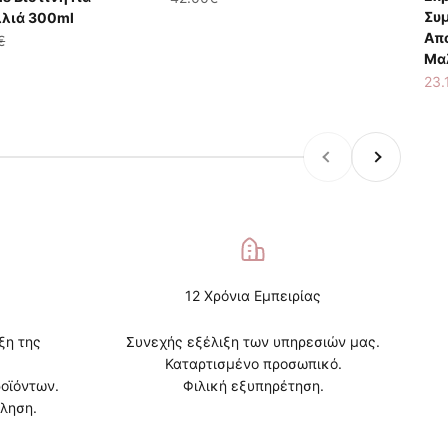
Συ
λιά 300ml
Απ
ης
ική τιμή
€
Μα
Τιμ
23.
Προηγούμενο
Επόμενο
12 Χρόνια Εμπειρίας
ξη της
Συνεχής εξέλιξη των υπηρεσιών μας.
Καταρτισμένο προσωπικό.
οϊόντων.
Φιλική εξυπηρέτηση.
ληση.