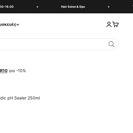
-18.00
Hair Salon & Spa
Τηλ
Σύνδεση
Καλάθι
υσκευές
R10
για -10%
idic pH Sealer 250ml