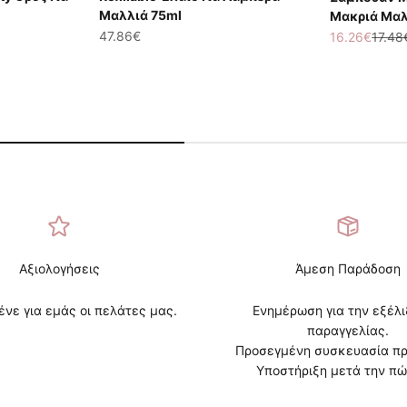
Μαλλιά 75ml
Μακριά Μαλ
Τιμή πώλησης
47.86€
Τιμή πώλησ
Κανον
16.26€
17.48
Αξιολογήσεις
Άμεση Παράδοση
ένε για εμάς οι πελάτες μας.
Ενημέρωση για την εξέλι
παραγγελίας.
Προσεγμένη συσκευασία πρ
Υποστήριξη μετά την πώ