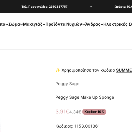
Τηλ. Παραγγελίες: 2610337757
Ωράριο: 10.00
πο
Σώμα
Μακιγιάζ
Προϊόντα Νυχιών
Άνδρας
Ηλεκτρικές Σ
✨ Χρησιμοποίησε τον κωδικό
SUMME
Peggy Sage
Peggy Sage Make Up Sponge
Τιμή πώλησης
3.91€
Κανονική τιμή
4.34€
Κέρδος 10%
Κωδικός: 1153.001361