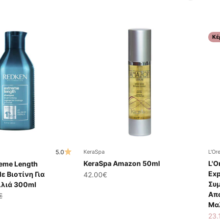
Κέ
5.0
KeraSpa
L'Or
KeraSpa Amazon 50ml
L'O
reme Length
Exp
 Βιοτίνη Για
Τιμή πώλησης
42.00€
Συ
λιά 300ml
Απ
ης
ική τιμή
€
Μα
Τιμ
23.