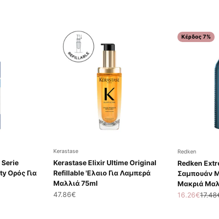
Κέρδος 7%
Kerastase
Redken
 Serie
Kerastase Elixir Ultime Original
Redken Ext
ty Ορός Για
Refillable 'Ελαιο Για Λαμπερά
Σαμπουάν Με
Μαλλιά 75ml
Μακριά Μαλ
Τιμή πώλησης
47.86€
Τιμή πώλησ
Κανον
16.26€
17.48