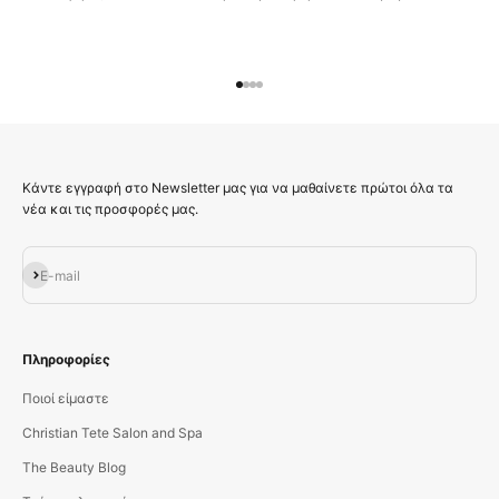
Μεταβείτε στο στοιχείο 1
Μεταβείτε στο στοιχείο 2
Μεταβείτε στο στοιχείο 3
Μεταβείτε στο στοιχείο 4
Κάντε εγγραφή στο Newsletter μας για να μαθαίνετε πρώτοι όλα τα
νέα και τις προσφορές μας.
Εγγραφή
E-mail
Πληροφορίες
Ποιοί είμαστε
Christian Tete Salon and Spa
The Beauty Blog