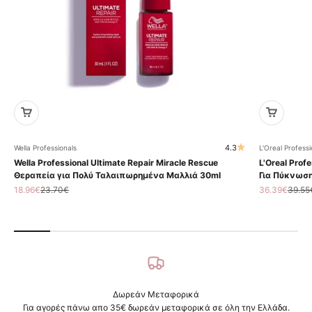
4.3
Wella Professionals
L'Oreal Professi
Wella Professional Ultimate Repair Miracle Rescue
L'Oreal Profe
Θεραπεία για Πολύ Ταλαιπωρημένα Μαλλιά 30ml
Για Πύκνωση
Τιμή πώλησης
Κανονική τιμή
Τιμή πώληση
Κανον
18.96€
23.70€
36.39€
39.55
Δωρεάν Μεταφορικά
Για αγορές πάνω απο 35€ δωρεάν μεταφορικά σε όλη την Ελλάδα.