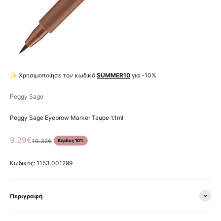
✨ Χρησιμοποίησε τον κωδικό
SUMMER10
για -10%
Peggy Sage
Peggy Sage Eyebrow Marker Taupe 1.1ml
Τιμή πώλησης
9.29€
Κανονική τιμή
10.32€
Κέρδος 10%
Κωδικός: 1153.001299
Περιγραφή