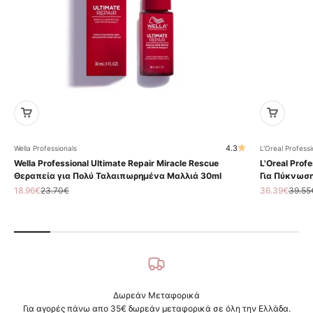
4.3
Wella Professionals
L'Oreal Professi
Wella Professional Ultimate Repair Miracle Rescue
L'Oreal Profe
Θεραπεία για Πολύ Ταλαιπωρημένα Μαλλιά 30ml
Για Πύκνωση
Τιμή πώλησης
Κανονική τιμή
Τιμή πώληση
Κανον
18.96€
23.70€
36.39€
39.55
Δωρεάν Μεταφορικά
Για αγορές πάνω απο 35€ δωρεάν μεταφορικά σε όλη την Ελλάδα.