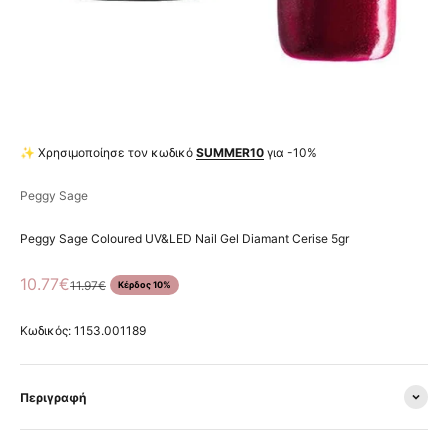
✨ Χρησιμοποίησε τον κωδικό
SUMMER10
για -10%
Peggy Sage
Peggy Sage Coloured UV&LED Nail Gel Diamant Cerise 5gr
Τιμή πώλησης
10.77€
Κανονική τιμή
11.97€
Κέρδος 10%
Κωδικός: 1153.001189
Περιγραφή