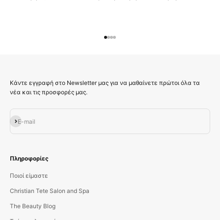
Μεταβείτε στο στοιχείο 1
Μεταβείτε στο στοιχείο 2
Μεταβείτε στο στοιχείο 3
Μεταβείτε στο στοιχείο 4
Κάντε εγγραφή στο Newsletter μας για να μαθαίνετε πρώτοι όλα τα
νέα και τις προσφορές μας.
Εγγραφή
E-mail
Πληροφορίες
Ποιοί είμαστε
Christian Tete Salon and Spa
The Beauty Blog