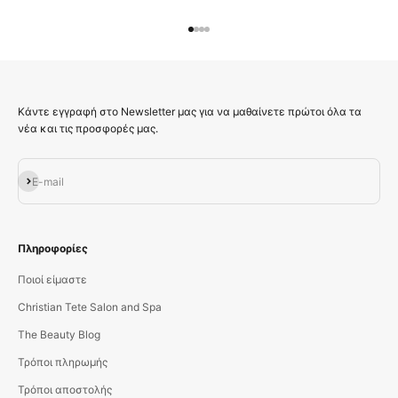
Μεταβείτε στο στοιχείο 1
Μεταβείτε στο στοιχείο 2
Μεταβείτε στο στοιχείο 3
Μεταβείτε στο στοιχείο 4
Κάντε εγγραφή στο Newsletter μας για να μαθαίνετε πρώτοι όλα τα
νέα και τις προσφορές μας.
Εγγραφή
E-mail
Πληροφορίες
Ποιοί είμαστε
Christian Tete Salon and Spa
The Beauty Blog
Τρόποι πληρωμής
Τρόποι αποστολής