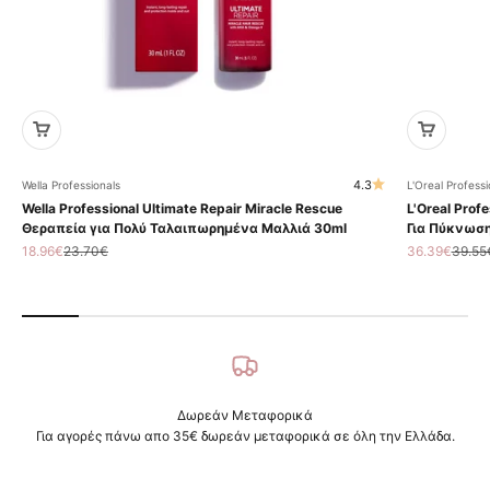
4.3
Wella Professionals
L'Oreal Professi
Wella Professional Ultimate Repair Miracle Rescue
L'Oreal Profe
Θεραπεία για Πολύ Ταλαιπωρημένα Μαλλιά 30ml
Για Πύκνωση
Τιμή πώλησης
Κανονική τιμή
Τιμή πώληση
Κανον
18.96€
23.70€
36.39€
39.55
Δωρεάν Μεταφορικά
Για αγορές πάνω απο 35€ δωρεάν μεταφορικά σε όλη την Ελλάδα.