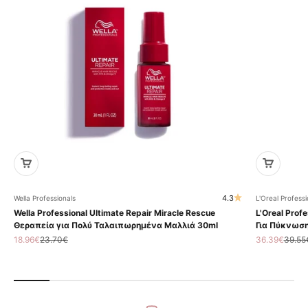
4.3
Wella Professionals
L'Oreal Professi
Wella Professional Ultimate Repair Miracle Rescue
L'Oreal Profe
Θεραπεία για Πολύ Ταλαιπωρημένα Μαλλιά 30ml
Για Πύκνωση
Τιμή πώλησης
Κανονική τιμή
Τιμή πώληση
Κανον
18.96€
23.70€
36.39€
39.55