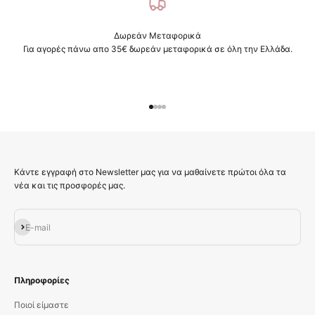
Δωρεάν Μεταφορικά
Για αγορές πάνω απο 35€ δωρεάν μεταφορικά σε όλη την Ελλάδα.
Μεταβείτε στο στοιχείο 1
Μεταβείτε στο στοιχείο 2
Μεταβείτε στο στοιχείο 3
Μεταβείτε στο στοιχείο 4
Κάντε εγγραφή στο Newsletter μας για να μαθαίνετε πρώτοι όλα τα
νέα και τις προσφορές μας.
Εγγραφή
E-mail
Πληροφορίες
Ποιοί είμαστε