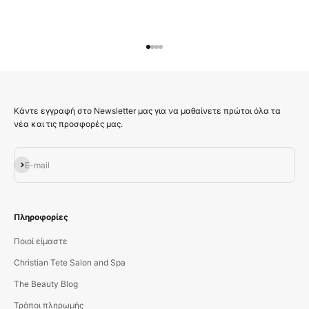
Μεταβείτε στο στοιχείο 1
Μεταβείτε στο στοιχείο 2
Μεταβείτε στο στοιχείο 3
Μεταβείτε στο στοιχείο 4
Κάντε εγγραφή στο Newsletter μας για να μαθαίνετε πρώτοι όλα τα
νέα και τις προσφορές μας.
Εγγραφή
E-mail
Πληροφορίες
Ποιοί είμαστε
Christian Tete Salon and Spa
The Beauty Blog
Τρόποι πληρωμής