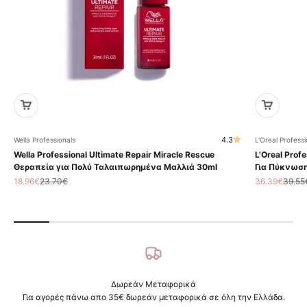
4.3
Wella Professionals
L'Oreal Professi
Wella Professional Ultimate Repair Miracle Rescue
L'Oreal Profe
Θεραπεία για Πολύ Ταλαιπωρημένα Μαλλιά 30ml
Για Πύκνωση
Τιμή πώλησης
Κανονική τιμή
Τιμή πώληση
Κανον
18.96€
23.70€
36.39€
39.55
Δωρεάν Μεταφορικά
Για αγορές πάνω απο 35€ δωρεάν μεταφορικά σε όλη την Ελλάδα.