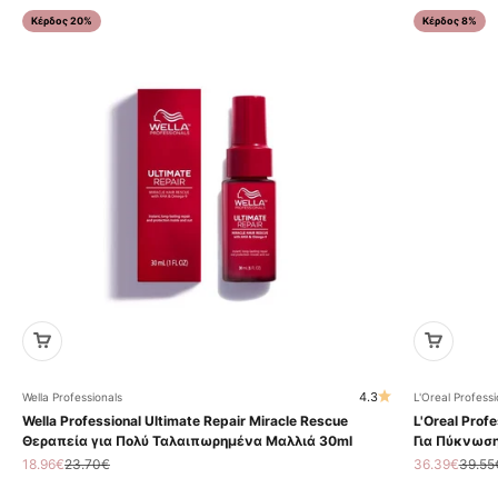
Κέρδος 20%
Κέρδος 8%
4.3
Wella Professionals
L'Oreal Professi
Wella Professional Ultimate Repair Miracle Rescue
L'Oreal Profe
Θεραπεία για Πολύ Ταλαιπωρημένα Μαλλιά 30ml
Για Πύκνωση
Τιμή πώλησης
Κανονική τιμή
Τιμή πώληση
Κανον
18.96€
23.70€
36.39€
39.55