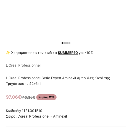
Μεταβείτε στο στοιχείο 1
Μεταβείτε στο στοιχείο 2
Μεταβείτε στο στοιχείο 3
Μεταβείτε στο στοιχείο 4
Μεταβείτε στο στοιχείο 5
✨ Χρησιμοποίησε τον κωδικό
SUMMER10
για -10%
L'Oreal Professionnel
L'Oreal Professionnel Serie Expert Aminexil Αμπούλες Κατά της
Τριχόπτωσης 42x6ml
Τιμή πώλησης
97.06€
Κανονική τιμή
110.30€
Κέρδος 12%
Κωδικός: 1121.001510
Σειρά:
L'oreal Professionel - Aminexil