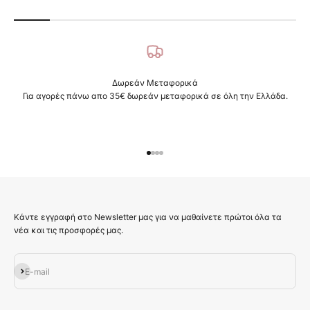
Δωρεάν Μεταφορικά
Για αγορές πάνω απο 35€ δωρεάν μεταφορικά σε όλη την Ελλάδα.
Μεταβείτε στο στοιχείο 1
Μεταβείτε στο στοιχείο 2
Μεταβείτε στο στοιχείο 3
Μεταβείτε στο στοιχείο 4
Κάντε εγγραφή στο Newsletter μας για να μαθαίνετε πρώτοι όλα τα
νέα και τις προσφορές μας.
Εγγραφή
E-mail