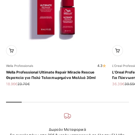
4.3
Wella Professionals
L'Oreal Professi
Wella Professional Ultimate Repair Miracle Rescue
L'Oreal Profe
Θεραπεία για Πολύ Ταλαιπωρημένα Μαλλιά 30ml
Για Πύκνωση
Τιμή πώλησης
Κανονική τιμή
Τιμή πώληση
Κανον
18.96€
23.70€
36.39€
39.55
Δωρεάν Μεταφορικά