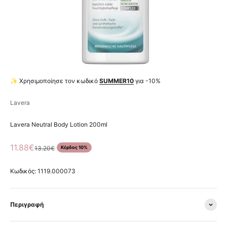
✨ Χρησιμοποίησε τον κωδικό
SUMMER10
για -10%
Lavera
Lavera Neutral Body Lotion 200ml
Τιμή πώλησης
11.88€
Κανονική τιμή
13.20€
Κέρδος 10%
Κωδικός: 1119.000073
Περιγραφή