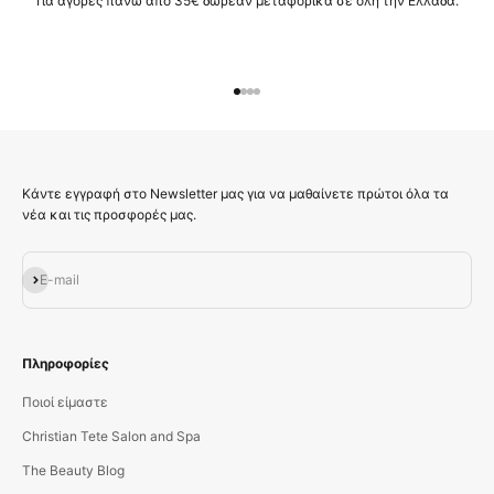
Για αγορές πάνω απο 35€ δωρεάν μεταφορικά σε όλη την Ελλάδα.
Μεταβείτε στο στοιχείο 1
Μεταβείτε στο στοιχείο 2
Μεταβείτε στο στοιχείο 3
Μεταβείτε στο στοιχείο 4
Κάντε εγγραφή στο Newsletter μας για να μαθαίνετε πρώτοι όλα τα
νέα και τις προσφορές μας.
Εγγραφή
E-mail
Πληροφορίες
Ποιοί είμαστε
Christian Tete Salon and Spa
The Beauty Blog