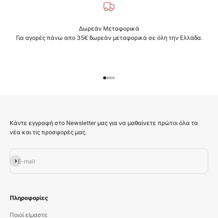
Δωρεάν Μεταφορικά
Για αγορές πάνω απο 35€ δωρεάν μεταφορικά σε όλη την Ελλάδα.
Μεταβείτε στο στοιχείο 1
Μεταβείτε στο στοιχείο 2
Μεταβείτε στο στοιχείο 3
Μεταβείτε στο στοιχείο 4
Κάντε εγγραφή στο Newsletter μας για να μαθαίνετε πρώτοι όλα τα
νέα και τις προσφορές μας.
Εγγραφή
E-mail
Πληροφορίες
Ποιοί είμαστε