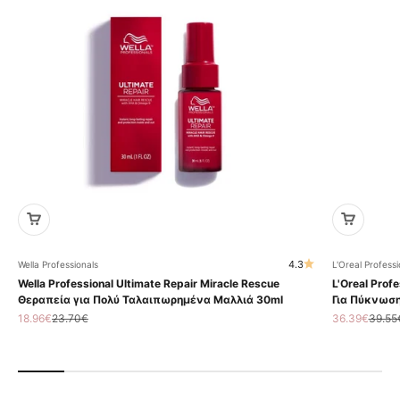
4.3
Wella Professionals
L'Oreal Professi
Wella Professional Ultimate Repair Miracle Rescue
L'Oreal Profe
Θεραπεία για Πολύ Ταλαιπωρημένα Μαλλιά 30ml
Για Πύκνωση
Τιμή πώλησης
Κανονική τιμή
Τιμή πώληση
Κανον
18.96€
23.70€
36.39€
39.55