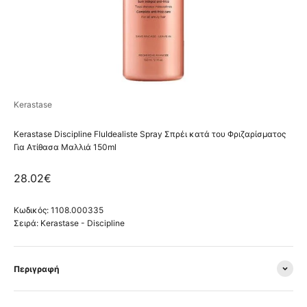
Kerastase
Kerastase Discipline FluIdealiste Spray Σπρέι κατά του Φριζαρίσματος
Για Ατίθασα Μαλλιά 150ml
Τιμή πώλησης
28.02€
Κωδικός: 1108.000335
Σειρά:
Kerastase - Discipline
Περιγραφή