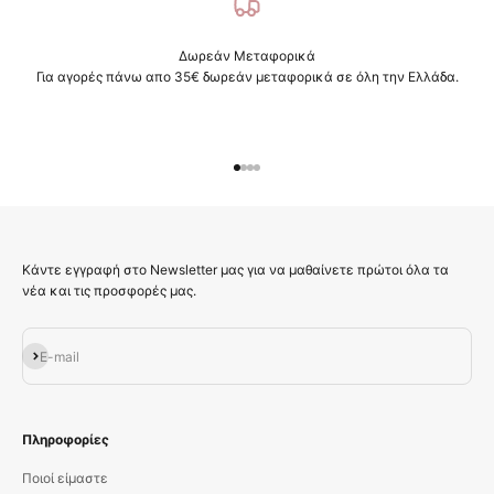
Δωρεάν Μεταφορικά
Για αγορές πάνω απο 35€ δωρεάν μεταφορικά σε όλη την Ελλάδα.
Μεταβείτε στο στοιχείο 1
Μεταβείτε στο στοιχείο 2
Μεταβείτε στο στοιχείο 3
Μεταβείτε στο στοιχείο 4
Κάντε εγγραφή στο Newsletter μας για να μαθαίνετε πρώτοι όλα τα
νέα και τις προσφορές μας.
Εγγραφή
E-mail
Πληροφορίες
Ποιοί είμαστε