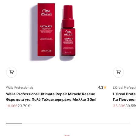
4.3
Wella Professionals
L'Oreal Professi
Wella Professional Ultimate Repair Miracle Rescue
L'Oreal Profe
Θεραπεία για Πολύ Ταλαιπωρημένα Μαλλιά 30ml
Για Πύκνωση
Τιμή πώλησης
Κανονική τιμή
Τιμή πώληση
Κανον
18.96€
23.70€
36.39€
39.55