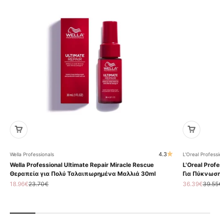
4.3
Wella Professionals
L'Oreal Professi
Wella Professional Ultimate Repair Miracle Rescue
L'Oreal Profe
Θεραπεία για Πολύ Ταλαιπωρημένα Μαλλιά 30ml
Για Πύκνωση
Τιμή πώλησης
Κανονική τιμή
Τιμή πώληση
Κανον
18.96€
23.70€
36.39€
39.55