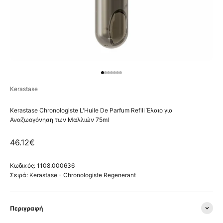
Μεταβείτε στο στοιχείο 1
Μεταβείτε στο στοιχείο 2
Μεταβείτε στο στοιχείο 3
Μεταβείτε στο στοιχείο 4
Μεταβείτε στο στοιχείο 5
Μεταβείτε στο στοιχείο 6
Μεταβείτε στο στοιχείο 7
Kerastase
Kerastase Chronologiste L'Ηuile De Parfum Refill Έλαιο για
Αναζωογόνηση των Μαλλιών 75ml
Τιμή πώλησης
46.12€
Κωδικός: 1108.000636
Σειρά:
Kerastase - Chronologiste Regenerant
Περιγραφή