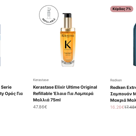
Κέρδος 7%
Kerastase
Redken
 Serie
Kerastase Elixir Ultime Original
Redken Ext
ty Ορός Για
Refillable 'Ελαιο Για Λαμπερά
Σαμπουάν Με
Μαλλιά 75ml
Μακριά Μαλ
Τιμή πώλησης
47.86€
Τιμή πώλησ
Κανον
16.26€
17.48