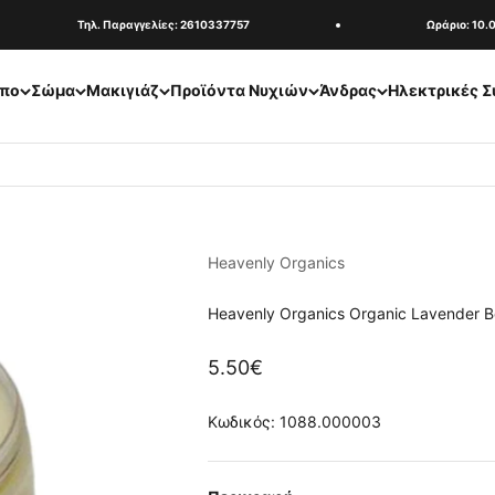
Τηλ. Παραγγελίες: 2610337757
Ωράριο: 10.00-
πο
Σώμα
Μακιγιάζ
Προϊόντα Νυχιών
Άνδρας
Ηλεκτρικές Σ
Heavenly Organics
Heavenly Organics Organic Lavender B
Τιμή πώλησης
5.50€
Κωδικός: 1088.000003