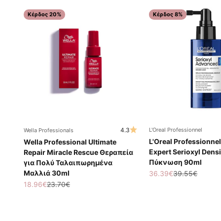
Κέρδος 20%
Κέρδος 8%
4.3
L'Oreal Professionnel
Wella Professionals
L'Oreal Professionnel
Wella Professional Ultimate
Expert Serioxyl Densi
Repair Miracle Rescue Θεραπεία
Πύκνωση 90ml
για Πολύ Ταλαιπωρημένα
Μαλλιά 30ml
Τιμή πώλησης
Κανονική τιμή
36.39€
39.55€
Τιμή πώλησης
Κανονική τιμή
18.96€
23.70€