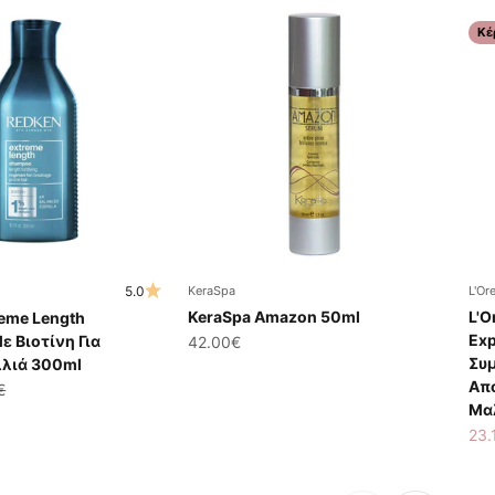
Κέ
5.0
KeraSpa
L'Or
KeraSpa Amazon 50ml
L'O
reme Length
Exp
 Βιοτίνη Για
Τιμή πώλησης
42.00€
Συ
λιά 300ml
Απ
ης
ική τιμή
€
Μα
Τιμ
23.