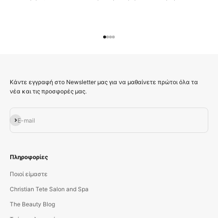
Μεταβείτε στο στοιχείο 1
Μεταβείτε στο στοιχείο 2
Μεταβείτε στο στοιχείο 3
Μεταβείτε στο στοιχείο 4
Κάντε εγγραφή στο Newsletter μας για να μαθαίνετε πρώτοι όλα τα
νέα και τις προσφορές μας.
Εγγραφή
E-mail
Πληροφορίες
Ποιοί είμαστε
Christian Tete Salon and Spa
The Beauty Blog