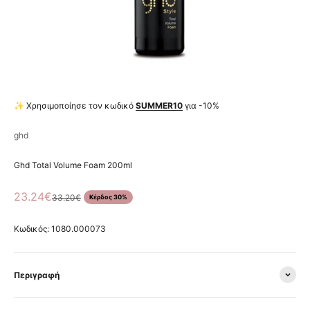
✨ Χρησιμοποίησε τον κωδικό
SUMMER10
για -10%
ghd
Ghd Total Volume Foam 200ml
Τιμή πώλησης
23.24€
Κανονική τιμή
33.20€
Κέρδος 30%
Κωδικός: 1080.000073
Περιγραφή