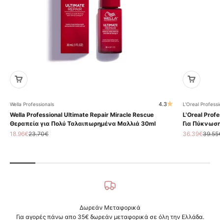
4.3
Wella Professionals
L'Oreal Professi
Wella Professional Ultimate Repair Miracle Rescue
L'Oreal Profe
Θεραπεία για Πολύ Ταλαιπωρημένα Μαλλιά 30ml
Για Πύκνωση
Τιμή πώλησης
Κανονική τιμή
Τιμή πώληση
Κανον
18.96€
23.70€
36.39€
39.55
Δωρεάν Μεταφορικά
Για αγορές πάνω απο 35€ δωρεάν μεταφορικά σε όλη την Ελλάδα.