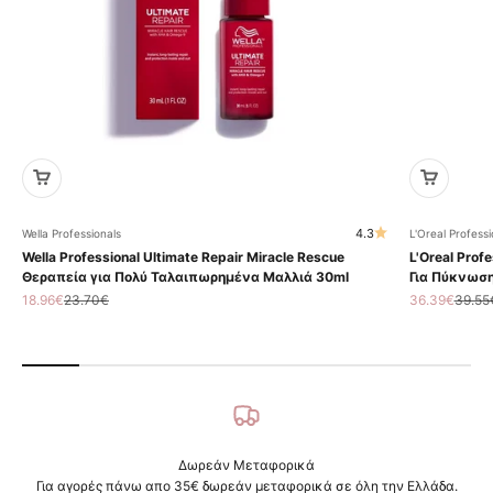
4.3
Wella Professionals
L'Oreal Professi
Wella Professional Ultimate Repair Miracle Rescue
L'Oreal Profe
Θεραπεία για Πολύ Ταλαιπωρημένα Μαλλιά 30ml
Για Πύκνωση
Τιμή πώλησης
Κανονική τιμή
Τιμή πώληση
Κανον
18.96€
23.70€
36.39€
39.55
Δωρεάν Μεταφορικά
Για αγορές πάνω απο 35€ δωρεάν μεταφορικά σε όλη την Ελλάδα.