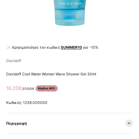
✨ Χρησιμοποίησε τον κωδικό
SUMMER10
για -10%
Davidoff
Davidoff Cool Water Woman Wave Shower Gel 30ml
Τιμή πώλησης
16.20€
Κανονική τιμή
27.00€
Κέρδος 40%
Κωδικός: 1236.000000
Περιγραφή