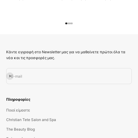
Μεταβείτε στο στοιχείο 1
Μεταβείτε στο στοιχείο 2
Μεταβείτε στο στοιχείο 3
Μεταβείτε στο στοιχείο 4
Κάντε εγγραφή στο Newsletter μας για να μαθαίνετε πρώτοι όλα τα
νέα και τις προσφορές μας.
Εγγραφή
E-mail
Πληροφορίες
Ποιοί είμαστε
Christian Tete Salon and Spa
The Beauty Blog