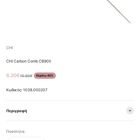
CHI
CHI Carbon Comb CB900
Τιμή πώλησης
6.30€
Κανονική τιμή
10.50€
Κέρδος 40%
Κωδικός: 1038.000207
Περιγραφή
Ποσότητα: