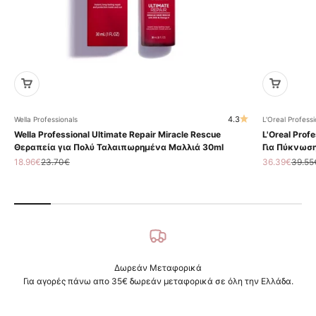
4.3
Wella Professionals
L'Oreal Professi
Wella Professional Ultimate Repair Miracle Rescue
L'Oreal Profe
Θεραπεία για Πολύ Ταλαιπωρημένα Μαλλιά 30ml
Για Πύκνωση
Τιμή πώλησης
Κανονική τιμή
Τιμή πώληση
Κανον
18.96€
23.70€
36.39€
39.55
Δωρεάν Μεταφορικά
Για αγορές πάνω απο 35€ δωρεάν μεταφορικά σε όλη την Ελλάδα.