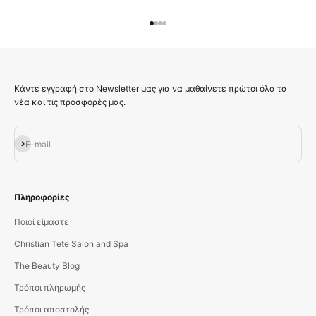
Μεταβείτε στο στοιχείο 1
Μεταβείτε στο στοιχείο 2
Μεταβείτε στο στοιχείο 3
Μεταβείτε στο στοιχείο 4
Κάντε εγγραφή στο Newsletter μας για να μαθαίνετε πρώτοι όλα τα
νέα και τις προσφορές μας.
Εγγραφή
E-mail
Πληροφορίες
Ποιοί είμαστε
Christian Tete Salon and Spa
The Beauty Blog
Τρόποι πληρωμής
Τρόποι αποστολής