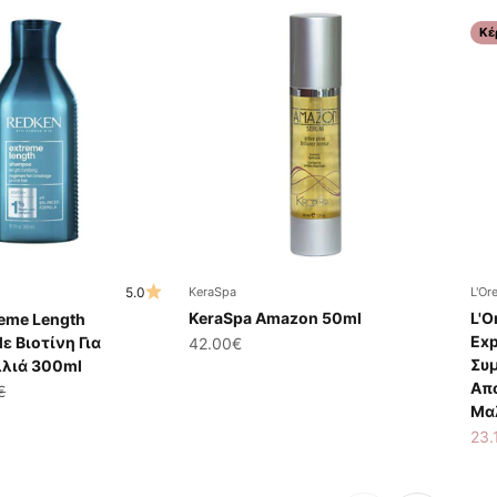
Κέ
5.0
KeraSpa
L'Or
KeraSpa Amazon 50ml
L'O
reme Length
Exp
 Βιοτίνη Για
Τιμή πώλησης
42.00€
Συ
λιά 300ml
Απ
ης
ική τιμή
€
Μα
Τιμ
23.