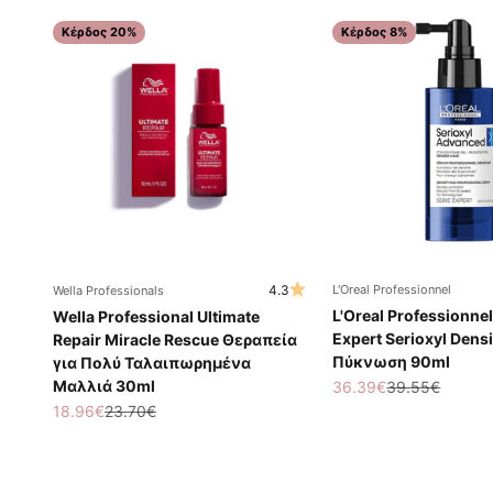
Κέρδος 20%
Κέρδος 8%
4.3
L'Oreal Professionnel
Wella Professionals
L'Oreal Professionnel
Wella Professional Ultimate
Expert Serioxyl Densi
Repair Miracle Rescue Θεραπεία
Πύκνωση 90ml
για Πολύ Ταλαιπωρημένα
Μαλλιά 30ml
Τιμή πώλησης
Κανονική τιμή
36.39€
39.55€
Τιμή πώλησης
Κανονική τιμή
18.96€
23.70€