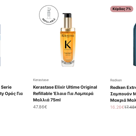
Κέρδος 7%
Kerastase
Redken
 Serie
Kerastase Elixir Ultime Original
Redken Ext
ty Ορός Για
Refillable 'Ελαιο Για Λαμπερά
Σαμπουάν Με
Μαλλιά 75ml
Μακριά Μαλ
Τιμή πώλησης
47.86€
Τιμή πώλησ
Κανον
16.26€
17.48