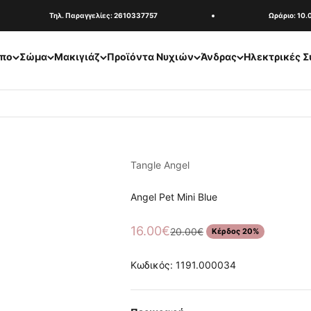
Τηλ. Παραγγελίες: 2610337757
Ωράριο: 10.00
πο
Σώμα
Μακιγιάζ
Προϊόντα Νυχιών
Άνδρας
Ηλεκτρικές Σ
Tangle Angel
Angel Pet Mini Blue
Τιμή πώλησης
16.00€
Κανονική τιμή
20.00€
Κέρδος 20%
Κωδικός: 1191.000034