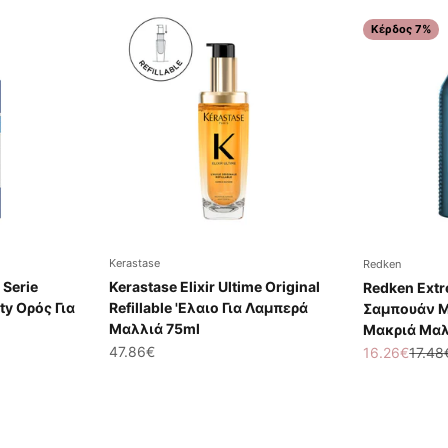
Κέρδος 7%
Kerastase
Redken
 Serie
Kerastase Elixir Ultime Original
Redken Ext
ty Ορός Για
Refillable 'Ελαιο Για Λαμπερά
Σαμπουάν Με
Μαλλιά 75ml
Μακριά Μαλ
Τιμή πώλησης
47.86€
Τιμή πώλησ
Κανον
16.26€
17.48