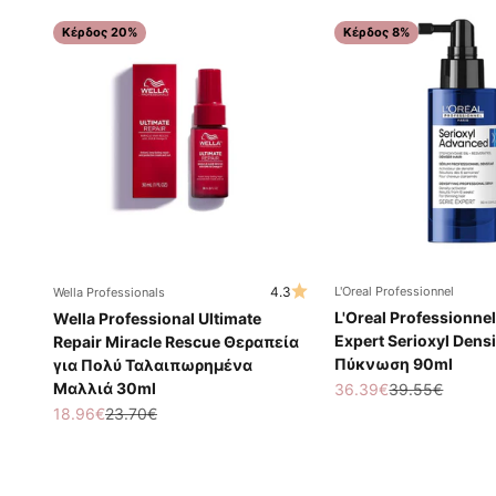
Κέρδος 20%
Κέρδος 8%
4.3
L'Oreal Professionnel
Wella Professionals
L'Oreal Professionnel
Wella Professional Ultimate
Expert Serioxyl Densi
Repair Miracle Rescue Θεραπεία
Πύκνωση 90ml
για Πολύ Ταλαιπωρημένα
Μαλλιά 30ml
Τιμή πώλησης
Κανονική τιμή
36.39€
39.55€
Τιμή πώλησης
Κανονική τιμή
18.96€
23.70€