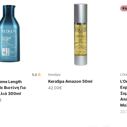
Κέ
5.0
KeraSpa
L'Or
KeraSpa Amazon 50ml
L'O
reme Length
Exp
 Βιοτίνη Για
Τιμή πώλησης
42.00€
Συ
λιά 300ml
Απ
ης
ική τιμή
€
Μα
Τιμ
23.