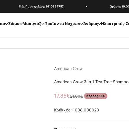
Τηλ. Παραγγελίες: 2610337757
Ωράριο: 10.00-1
πο
Σώμα
Μακιγιάζ
Προϊόντα Νυχιών
Άνδρας
Ηλεκτρικές Σ
American Crew
American Crew 3 In 1 Tea Tree Shampo
Τιμή πώλησης
17.85€
Κανονική τιμή
21.00€
Κέρδος 15%
Κωδικός: 1008.000020