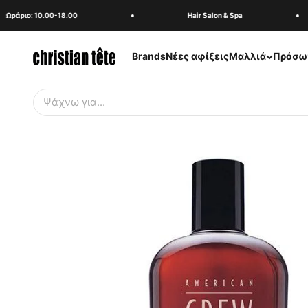
Μετάβαση στο περιεχόμενο
ράριο: 10.00-18.00
Hair Salon & Spa
christiantete
Brands
Νέες αφίξεις
Μαλλιά
Πρόσω
Αναζή